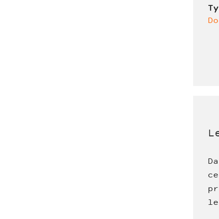
T
Do
L
Da
ce
pr
le