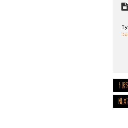
T
Do
fir
nex