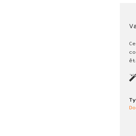
V
Ce
co
êt
T
Do