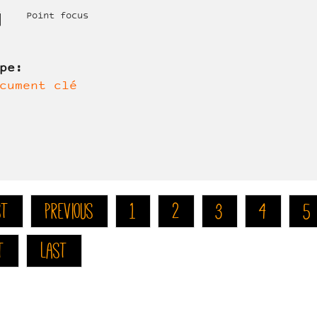
Point focus
ype:
cument clé
st
previous
1
2
3
4
5
t
last