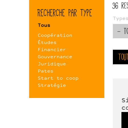
36 re
Recherche par type
Type
Tous
Coopération
Études
Financier
Tou
Gouvernance
Juridique
Pates
Start to coop
Stratégie
S
c