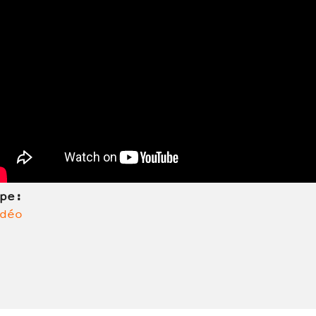
ype:
déo