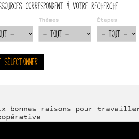
ssources correspondent à votre recherche
s
Thèmes
Étapes
t sélectionner
ix bonnes raisons pour travaille
oopérative