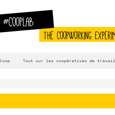
#CoopLab
The CoopWorking Experi
Coop
Tout sur les coopératives de travai