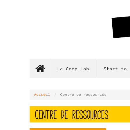
Aller
au
contenu
principal
Le Coop Lab
Start to 
Accueil
Centre de ressources
Centre de ressources