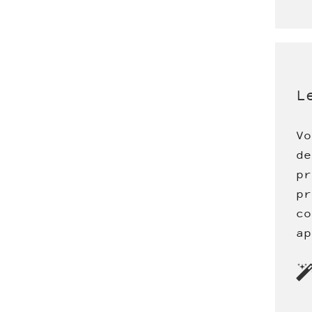
L
Vo
de
pr
pr
co
ap