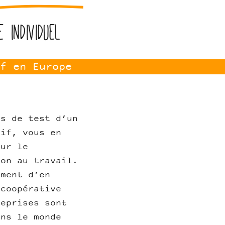
e individuel
f en Europe
es de test d’un
tif, vous en
sur le
ion au travail.
oment d’en
 coopérative
reprises sont
ans le monde