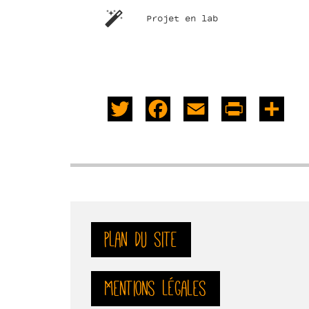
Projet en lab
Twitter
Facebook
Email
PrintFrie
Sha
Plan du site
Mentions légales