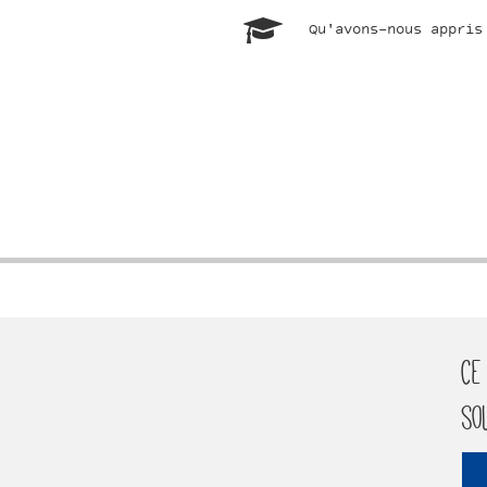
Qu'avons-nous appris
ndly
re
Ce
so