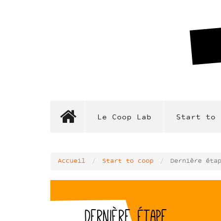
Aller
au
contenu
principal
Le Coop Lab
Start to 
Accueil
Start to coop
Dernière éta
Dernière étape