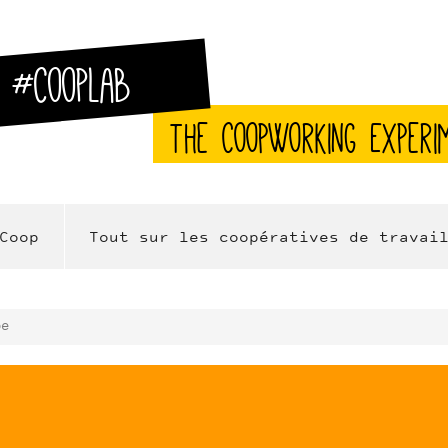
#CoopLab
The CoopWorking Experi
Coop
Tout sur les coopératives de travai
pe