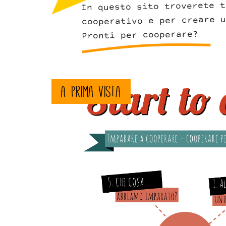
In questo sito troverete t
cooperativo e per creare u
Pronti per cooperare?
cgscop-
A prima vista
5steps-
ita.png