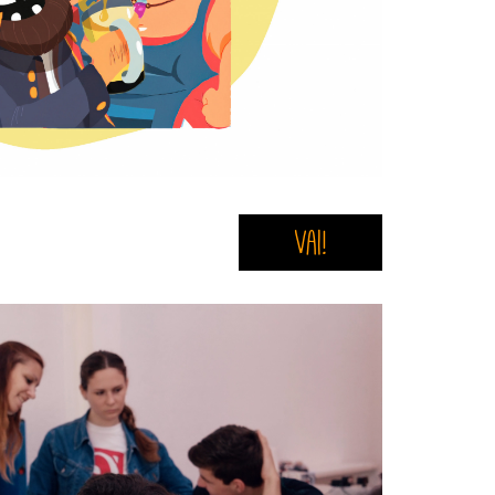
Vai!
e_fixe013.jpg