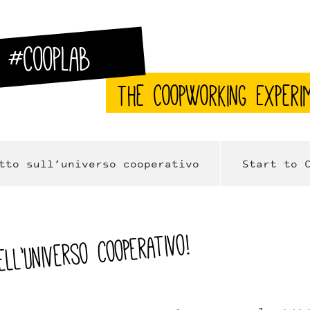
#CoopLab
The CoopWorking Experi
tto sull’universo cooperativo
Start to 
ll’universo cooperativo!