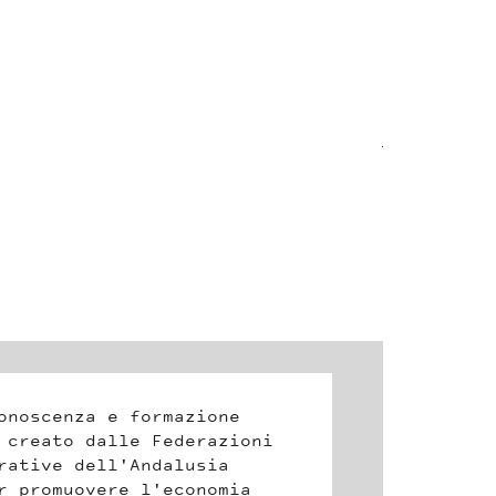
TREDDÌ
Italia
Emili
e formazione
lle Federazioni
l'Andalusia
re l'economia