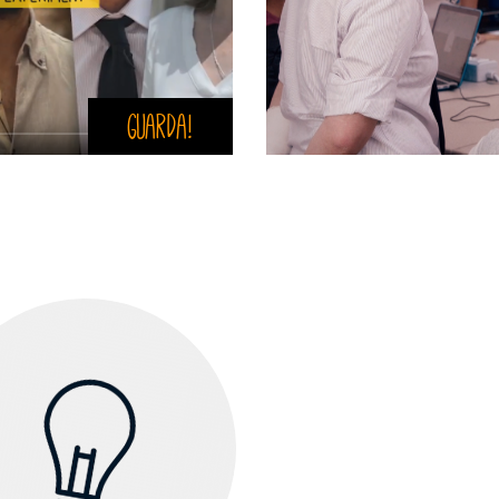
Guarda!
Scoprite i progetti
nnovativi ideati da
giovani studenti in
Francia, Italia e
Spagna!