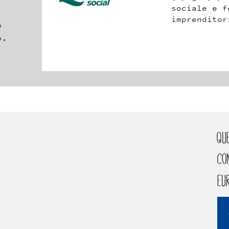
sociale e formare i s
imprenditori.
o
o.
Qu
co
eu