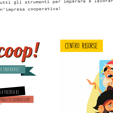
utti gli strumenti per imparare a lavora
n’impresa cooperativa!
crew.jpeg
Centro Risorse