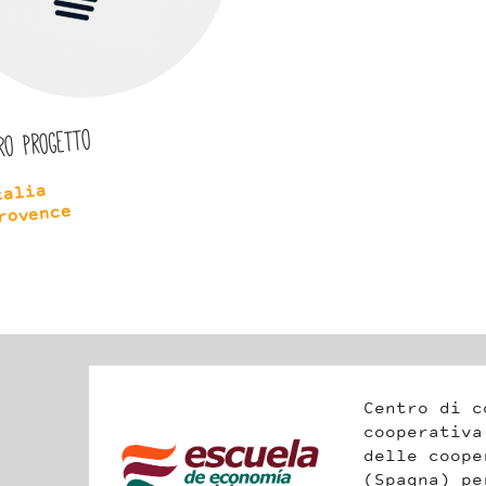
ro progetto
talia
rovence
Centro di conoscenza 
cooperativa creato da
delle cooperative del
(Spagna) per promuove