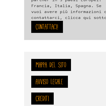
partner in 3 paesi Europei:
Francia, Italia, Spagna. Se
vuoi avere più informazioni 
contattarci, clicca qui sott
Contattaci!
Mappa del sito
Avviso legale
Crediti