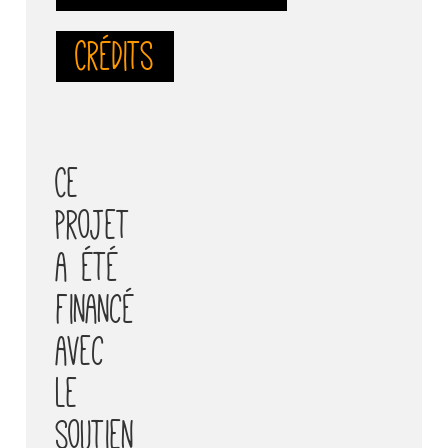
Crédits
Ce
projet
a été
financé
avec
le
soutien