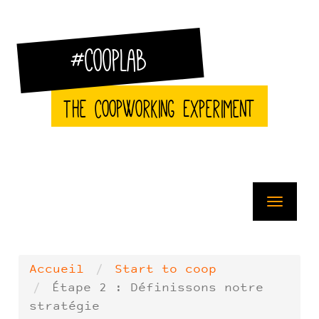
Aller
au
contenu
principal
#CoopLab
The CoopWorking Experiment
Toggle
navigat
Accueil
Start to coop
Étape 2 : Définissons notre
stratégie