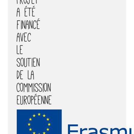
a été
financé
avec
le
soutien
de la
Commission
européenne