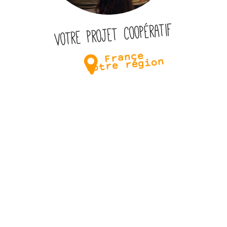
Votre projet coopératif
France
Votre région