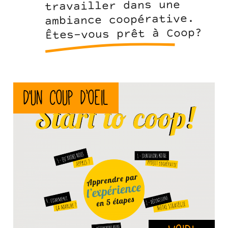
travailler dans une
ambiance coopérative.
Êtes-vous prêt à Coop?
stc-
D'un coup d’oeil
fr.png