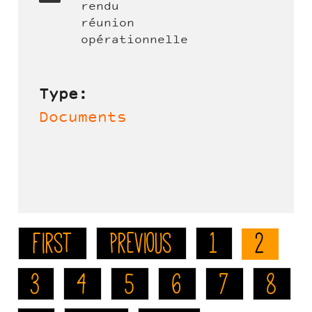
rendu
réunion
opérationnelle
Type:
Documents
first
previous
1
2
3
4
5
6
7
8