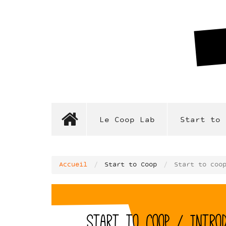
Aller
au
contenu
principal
Le Coop Lab
Start to 
Accueil
Start to Coop
Start to coo
Start to coop / Introd