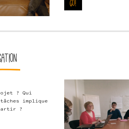
Go!
sation
HSA.jpg
rojet ? Qui
 tâches implique
partir ?