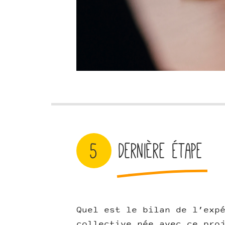
5
Dernière étape
Quel est le bilan de l’exp
collective née avec ce pro