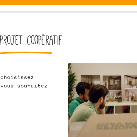
projet coopératif
CM4.jpg
 choisissez
 vous souhaitez