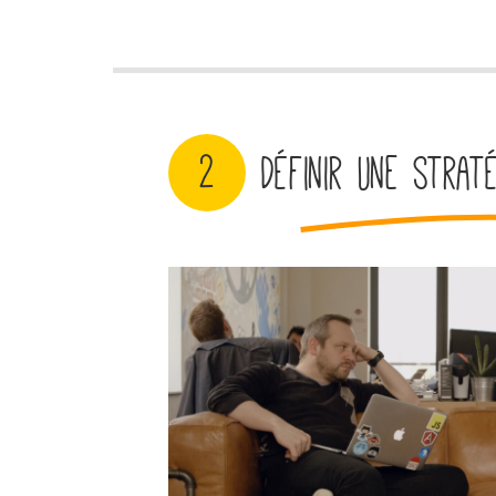
2
Définir une straté
Tilleuls.jpg