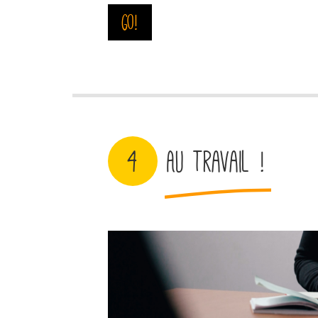
Go!
4
Au travail !
Liesse.jpg