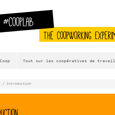
#CoopLab
The CoopWorking Experi
Coop
Tout sur les coopératives de travai
p / Introduction
uction