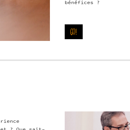
bénéfices ?
Go!
LEN.jpg
érience
jet ? Que sait-