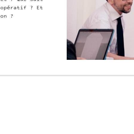
oopératif ? Et
ion ?