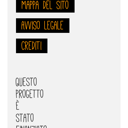
Mappa del sito
Avviso legale
Crediti
Questo
progetto
è
stato