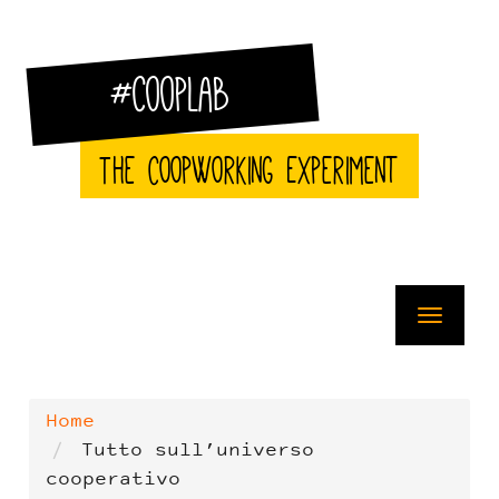
Salta
al
contenuto
principale
#CoopLab
The CoopWorking Experiment
Toggle
navigat
Home
Tutto sull’universo
cooperativo