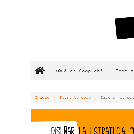
Pasar
al
contenido
principal
¿Qué es CoopLab?
Todo s
Inicio
Start to coop
Diseñar la es
Diseñar la estrategia c