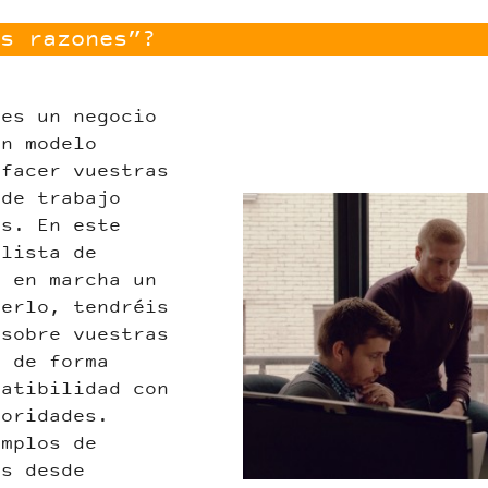
s razones”?
 es un negocio
un modelo
sfacer vuestras
 de trabajo
Tilleuls.jpg
es. En este
 lista de
r en marcha un
eerlo, tendréis
 sobre vuestras
r de forma
patibilidad con
ioridades.
emplos de
os desde