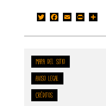
Twitter
Facebook
Email
PrintFrie
Sha
mapa del sitio
Aviso Legal
Créditos