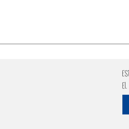
ndly
re
Es
el