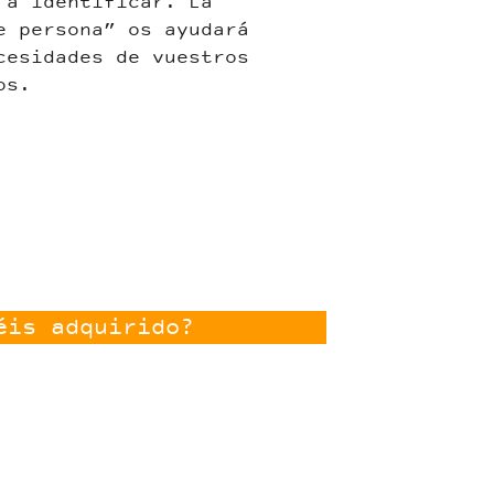
 a identificar. La
e persona” os ayudará
cesidades de vuestros
os.
éis adquirido?