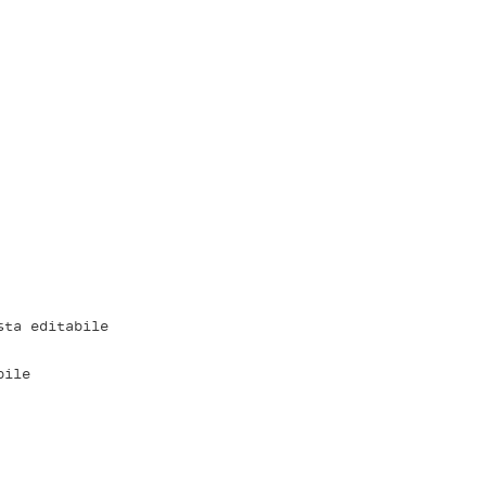
sta editabile
bile