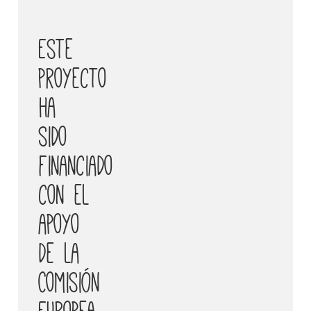
Este
proyecto
ha
sido
financiado
con el
apoyo
de la
Comisión