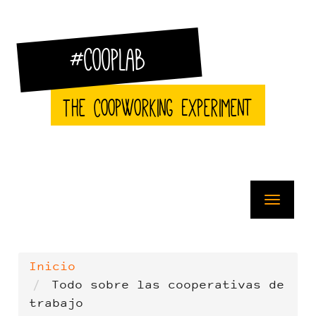
Pasar
al
contenido
principal
#CoopLab
The CoopWorking Experiment
Toggle
navigat
Inicio
Todo sobre las cooperativas de
trabajo