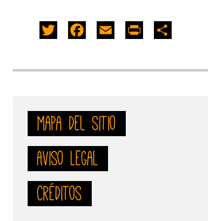
Twitter
Facebook
Email
PrintFriendly
Share
mapa del sitio
Aviso Legal
Créditos