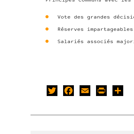
Principes communs avec les
Vote des grandes décisi
Réserves impartageables
Salariés associés major
Twitter
Facebook
Email
PrintFrie
Sha