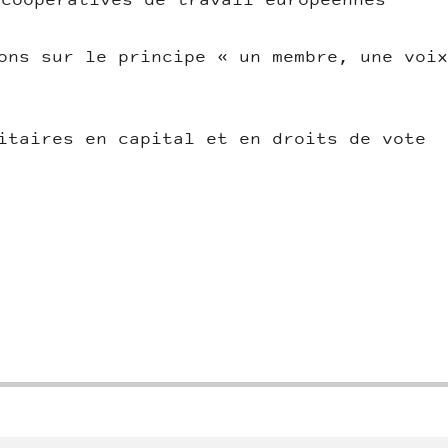
 coopératives de travail européennes
ons sur le principe « un membre, une voix
itaires en capital et en droits de vote
ndly
re