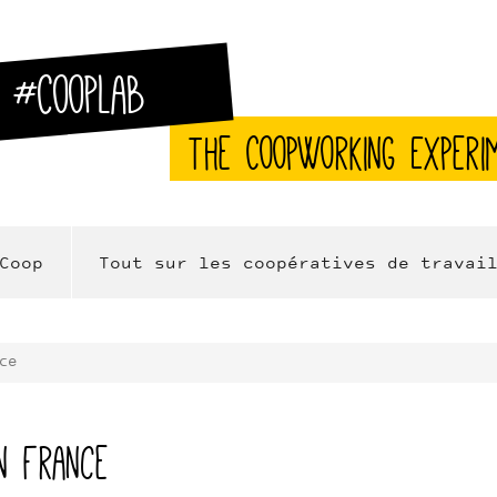
#CoopLab
The CoopWorking Experi
Coop
Tout sur les coopératives de travai
ce
en France