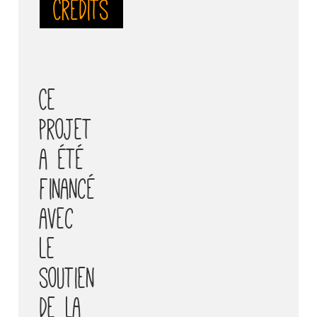
Crédits
Ce
projet
a été
financé
avec
le
soutien
de la