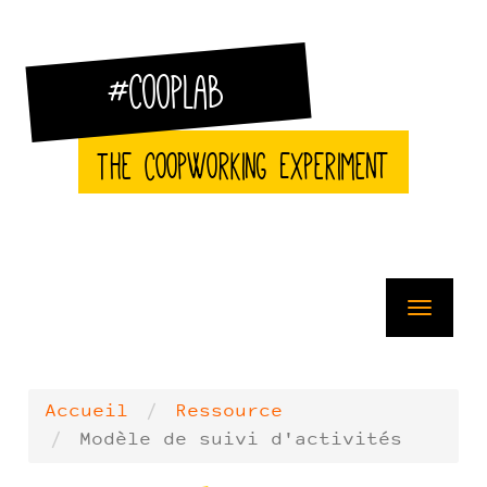
Aller
au
contenu
principal
#CoopLab
The CoopWorking Experiment
Toggle
navigat
Accueil
Ressource
Modèle de suivi d'activités