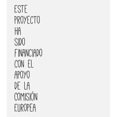
Este
proyecto
ha
sido
financiado
con el
apoyo
de la
Comisión
Europea