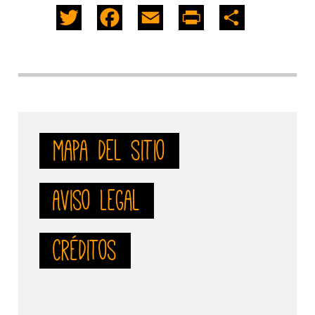
Twitter
Facebook
Email
PrintFriendly
Share
mapa del sitio
Aviso Legal
Créditos