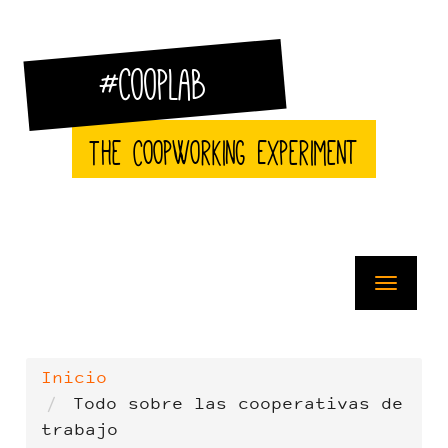
Pasar
al
contenido
principal
#CoopLab
The CoopWorking Experiment
Toggle
navigat
Inicio
Todo sobre las cooperativas de
trabajo